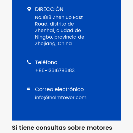
DIRECCIÓN

No.1818 Zhenluo East
Road, distrito de
Zhenhai, ciudad de
Ningbo, provincia de
Zhejiang, China
Teléfono

+86-13616786183
Correo electrónico

info@helmtower.com
Si tiene consultas sobre motores