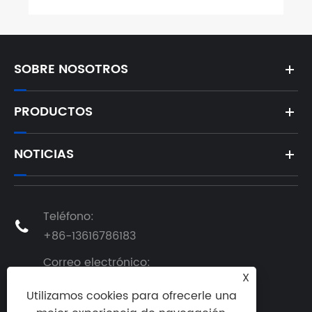
SOBRE NOSOTROS
PRODUCTOS
NOTICIAS
Teléfono:

+86-13616786183
Correo electrónico:

X
info@helmtower.com
Utilizamos cookies para ofrecerle una
DIRECCIÓN: No.1818 Zhenluo East Road,