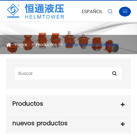
ESPAÑOL


Hogar
Productos
Piezas de lanza hidráulica
Productos
nuevos productos