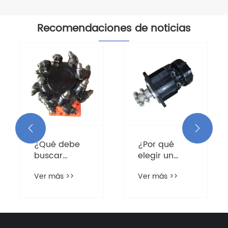
Poclain MS11
Recomendaciones de noticias


¿Qué debe
¿Por qué
buscar
elegir un
exactamente
motor
Ver más >>
Ver más >>
en una
hidráulico en
cortadora de
lugar de un
tambor
motor
hidráulica?
eléctrico
para equipos