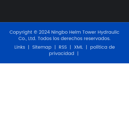
Copyright © 2024 Ningbo Helm Tower Hydraulic
Co., Ltd. Todos los derechos reservados.
Links
|
Sitemap
|
RSS
|
XML
|
política de
privacidad
|