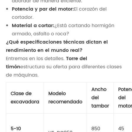
abordar de manera eficiente.
Potencia y par del motor:
El corazón del
cortador.
Material a cortar:
¿Está cortando hormigón
armado, asfalto o roca?
¿Qué especificaciones técnicas dictan el
rendimiento en el mundo real?
Entremos en los detalles.
Torre del
timón
estructura su oferta para diferentes clases
de máquinas.
Ancho
Poten
Clase de
Modelo
del
del
excavadora
recomendado
tambor
moto
5-10
850
45