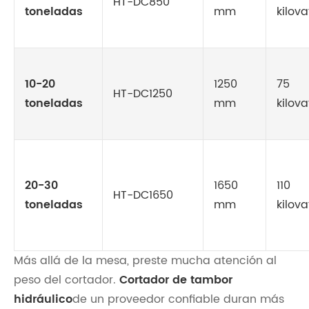
HT-DC850
toneladas
mm
kilova
10-20
1250
75
HT-DC1250
toneladas
mm
kilova
20-30
1650
110
HT-DC1650
toneladas
mm
kilova
Más allá de la mesa, preste mucha atención al
peso del cortador.
Cortador de tambor
hidráulico
de un proveedor confiable duran más