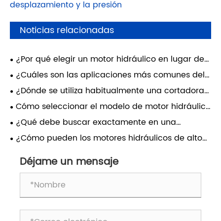
desplazamiento y la presión
Noticias relacionadas
¿Por qué elegir un motor hidráulico en lugar de
un motor eléctrico para equipos móviles de
¿Cuáles son las aplicaciones más comunes del
servicio pesado?
motor hidráulico serie HMK en maquinaria
¿Dónde se utiliza habitualmente una cortadora
pesada?
de tambor horizontal en excavación y
Cómo seleccionar el modelo de motor hidráulico
demolición?
de la serie HMS adecuado según el
¿Qué debe buscar exactamente en una
desplazamiento y la presión
cortadora de tambor hidráulica?
¿Cómo pueden los motores hidráulicos de alto
torque HMS mejorar el rendimiento de su
maquinaria?
Déjame un mensaje