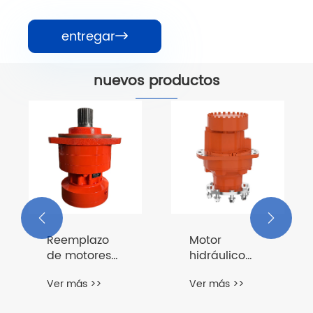
entregar

nuevos productos


Reemplazo
Motor
de motores
hidráulico
de
serie
Ver más >>
Ver más >>
accionamiento
HMCRE10
hidráulico de