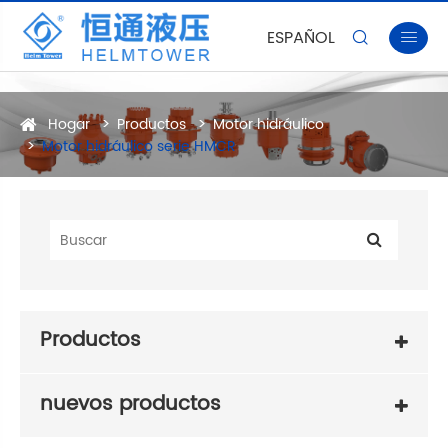
ESPAÑOL


Hogar
Productos
Motor hidráulico
Motor hidráulico serie HMCR
Productos
nuevos productos