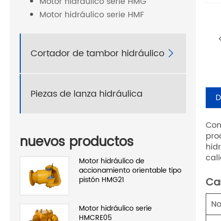
Motor hidráulico serie HMG
Motor hidráulico serie HMF
Cortador de tambor hidráulico

Piezas de lanza hidráulica
D
Com
pro
nuevos productos
hid
cal
Motor hidráulico de
accionamiento orientable tipo
pistón HMG21
Car
No
Motor hidráulico serie
HMCRE05