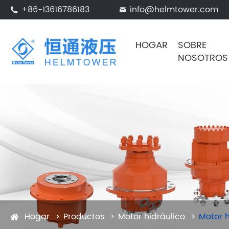
+86-13616786183
info@helmtower.com


HOGAR
SOBRE
NOSOTROS
Hogar
Productos
Motor hidráulico
Motor h