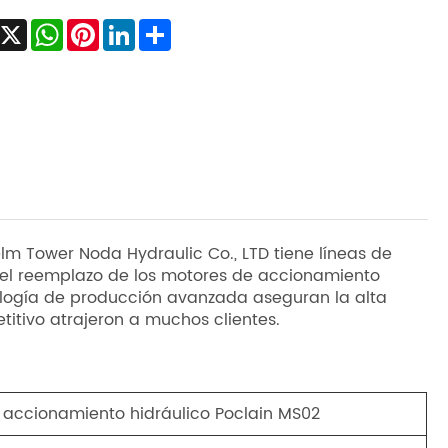
Facebook
X
WhatsApp
Pinterest
LinkedIn
Share
lm Tower Noda Hydraulic Co., LTD tiene líneas de
ra el reemplazo de los motores de accionamiento
nología de producción avanzada aseguran la alta
titivo atrajeron a muchos clientes.
accionamiento hidráulico Poclain MS02