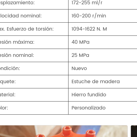
splazamiento:
172-255 ml/r
locidad nominal:
160-200 r/min
x. Esfuerzo de torsión:
1094-1622 N. M
esión máxima:
40 MPa
esión nominal:
25 MPa
ndición:
Nuevo
quete:
Estuche de madera
terial:
Hierro fundido
lor:
Personalizado