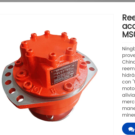
Re
acc
MS
Ningb
prove
China
reem
hidrá
con "
motor
alivi
merc
manej
miner